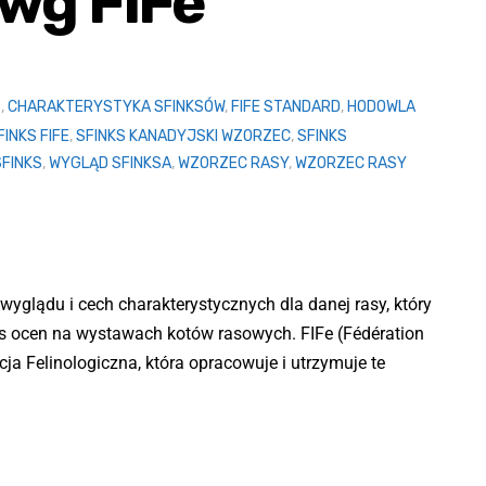
 wg FIFe
S
,
CHARAKTERYSTYKA SFINKSÓW
,
FIFE STANDARD
,
HODOWLA
FINKS FIFE
,
SFINKS KANADYJSKI WZORZEC
,
SFINKS
FINKS
,
WYGLĄD SFINKSA
,
WZORZEC RASY
,
WZORZEC RASY
 wyglądu i cech charakterystycznych dla danej rasy, który
as ocen na wystawach kotów rasowych. FIFe (Fédération
ja Felinologiczna, która opracowuje i utrzymuje te