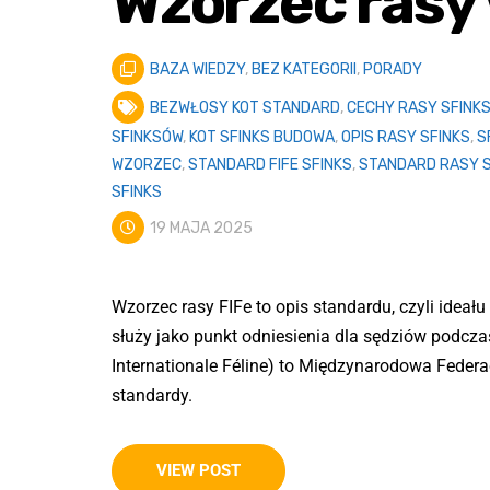
Wzorzec rasy
BAZA WIEDZY
,
BEZ KATEGORII
,
PORADY
BEZWŁOSY KOT STANDARD
,
CECHY RASY SFINK
SFINKSÓW
,
KOT SFINKS BUDOWA
,
OPIS RASY SFINKS
,
S
WZORZEC
,
STANDARD FIFE SFINKS
,
STANDARD RASY S
SFINKS
19 MAJA 2025
Wzorzec rasy FIFe to opis standardu, czyli ideału
służy jako punkt odniesienia dla sędziów podcz
Internationale Féline) to Międzynarodowa Federac
standardy.
VIEW POST