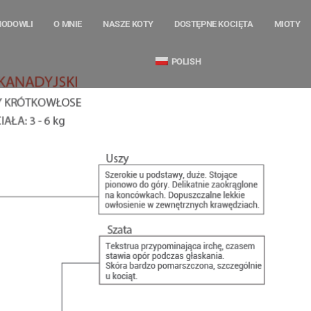
HODOWLI
O MNIE
NASZE KOTY
DOSTĘPNE KOCIĘTA
MIOTY
POLISH