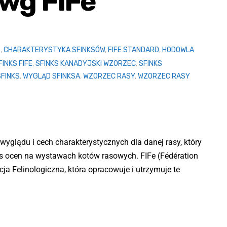
 wg FIFe
S
,
CHARAKTERYSTYKA SFINKSÓW
,
FIFE STANDARD
,
HODOWLA
FINKS FIFE
,
SFINKS KANADYJSKI WZORZEC
,
SFINKS
FINKS
,
WYGLĄD SFINKSA
,
WZORZEC RASY
,
WZORZEC RASY
 wyglądu i cech charakterystycznych dla danej rasy, który
as ocen na wystawach kotów rasowych. FIFe (Fédération
ja Felinologiczna, która opracowuje i utrzymuje te