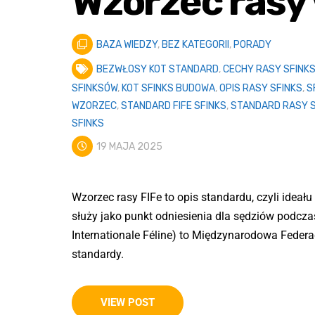
Wzorzec rasy
BAZA WIEDZY
,
BEZ KATEGORII
,
PORADY
BEZWŁOSY KOT STANDARD
,
CECHY RASY SFINK
SFINKSÓW
,
KOT SFINKS BUDOWA
,
OPIS RASY SFINKS
,
S
WZORZEC
,
STANDARD FIFE SFINKS
,
STANDARD RASY S
SFINKS
19 MAJA 2025
Wzorzec rasy FIFe to opis standardu, czyli ideału
służy jako punkt odniesienia dla sędziów podcz
Internationale Féline) to Międzynarodowa Federac
standardy.
VIEW POST