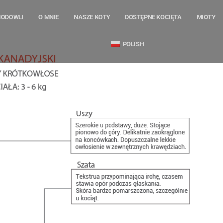
HODOWLI
O MNIE
NASZE KOTY
DOSTĘPNE KOCIĘTA
MIOTY
POLISH