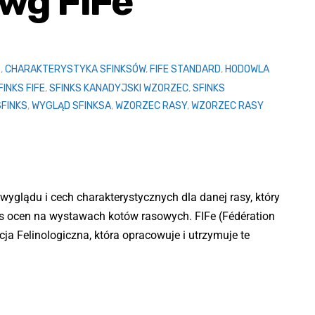
 wg FIFe
S
,
CHARAKTERYSTYKA SFINKSÓW
,
FIFE STANDARD
,
HODOWLA
FINKS FIFE
,
SFINKS KANADYJSKI WZORZEC
,
SFINKS
FINKS
,
WYGLĄD SFINKSA
,
WZORZEC RASY
,
WZORZEC RASY
 wyglądu i cech charakterystycznych dla danej rasy, który
as ocen na wystawach kotów rasowych. FIFe (Fédération
ja Felinologiczna, która opracowuje i utrzymuje te