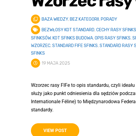
Wzorzec rasy
BAZA WIEDZY
,
BEZ KATEGORII
,
PORADY
BEZWŁOSY KOT STANDARD
,
CECHY RASY SFINK
SFINKSÓW
,
KOT SFINKS BUDOWA
,
OPIS RASY SFINKS
,
S
WZORZEC
,
STANDARD FIFE SFINKS
,
STANDARD RASY S
SFINKS
19 MAJA 2025
Wzorzec rasy FIFe to opis standardu, czyli ideału
służy jako punkt odniesienia dla sędziów podcz
Internationale Féline) to Międzynarodowa Federac
standardy.
VIEW POST