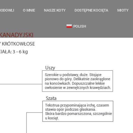
HODOWLI
O MNIE
NASZE KOTY
DOSTĘPNE KOCIĘTA
MIOTY
POLISH