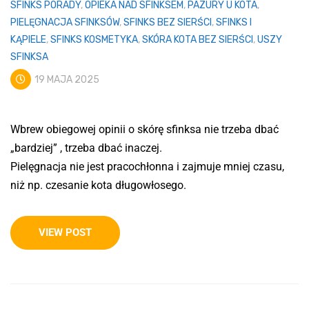
SFINKS PORADY
,
OPIEKA NAD SFINKSEM
,
PAZURY U KOTA
,
PIELĘGNACJA SFINKSÓW
,
SFINKS BEZ SIERŚCI
,
SFINKS I
KĄPIELE
,
SFINKS KOSMETYKA
,
SKÓRA KOTA BEZ SIERŚCI
,
USZY
SFINKSA
19 MAJA 2025
Wbrew obiegowej opinii o skórę sfinksa nie trzeba dbać
„bardziej” , trzeba dbać inaczej.
Pielęgnacja nie jest pracochłonna i zajmuje mniej czasu,
niż np. czesanie kota długowłosego.
VIEW POST