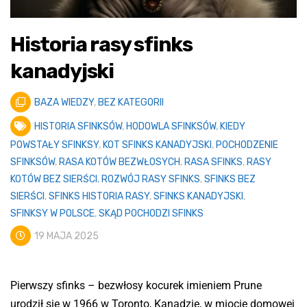
Historia rasy sfinks
kanadyjski
BAZA WIEDZY
,
BEZ KATEGORII
HISTORIA SFINKSÓW
,
HODOWLA SFINKSÓW
,
KIEDY
POWSTAŁY SFINKSY
,
KOT SFINKS KANADYJSKI
,
POCHODZENIE
SFINKSÓW
,
RASA KOTÓW BEZWŁOSYCH
,
RASA SFINKS
,
RASY
KOTÓW BEZ SIERŚCI
,
ROZWÓJ RASY SFINKS
,
SFINKS BEZ
SIERŚCI
,
SFINKS HISTORIA RASY
,
SFINKS KANADYJSKI
,
SFINKSY W POLSCE
,
SKĄD POCHODZI SFINKS
19 MAJA 2025
Pierwszy sfinks – bezwłosy kocurek imieniem Prune
urodził się w 1966 w Toronto, Kanadzie, w miocie domowej