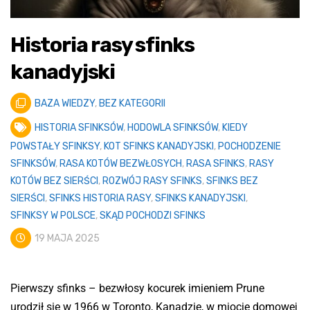
Historia rasy sfinks
kanadyjski
BAZA WIEDZY
,
BEZ KATEGORII
HISTORIA SFINKSÓW
,
HODOWLA SFINKSÓW
,
KIEDY
POWSTAŁY SFINKSY
,
KOT SFINKS KANADYJSKI
,
POCHODZENIE
SFINKSÓW
,
RASA KOTÓW BEZWŁOSYCH
,
RASA SFINKS
,
RASY
KOTÓW BEZ SIERŚCI
,
ROZWÓJ RASY SFINKS
,
SFINKS BEZ
SIERŚCI
,
SFINKS HISTORIA RASY
,
SFINKS KANADYJSKI
,
SFINKSY W POLSCE
,
SKĄD POCHODZI SFINKS
19 MAJA 2025
Pierwszy sfinks – bezwłosy kocurek imieniem Prune
urodził się w 1966 w Toronto, Kanadzie, w miocie domowej