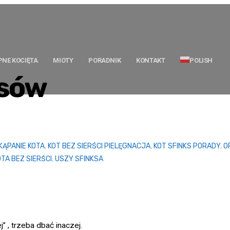
PNE KOCIĘTA
MIOTY
PORADNIK
KONTAKT
POLISH
ksów
KĄPANIE KOTA
,
KOT BEZ SIERŚCI PIELĘGNACJA
,
KOT SFINKS PORADY
,
O
TA BEZ SIERŚCI
,
USZY SFINKSA
” , trzeba dbać inaczej.