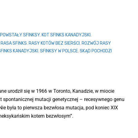
 POWSTAŁY SFINKSY
,
KOT SFINKS KANADYJSKI
,
,
RASA SFINKS
,
RASY KOTÓW BEZ SIERŚCI
,
ROZWÓJ RASY
SFINKS KANADYJSKI
,
SFINKSY W POLSCE
,
SKĄD POCHODZI
ne urodził się w 1966 w Toronto, Kanadzie, w miocie
ekt spontanicznej mutacji genetycznej – recesywnego genu
ie była to pierwsza bezwłosa mutacja, pod koniec XIX
„meksykańskim kotem bezwłosym”.