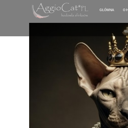
GŁÓWNA
O 