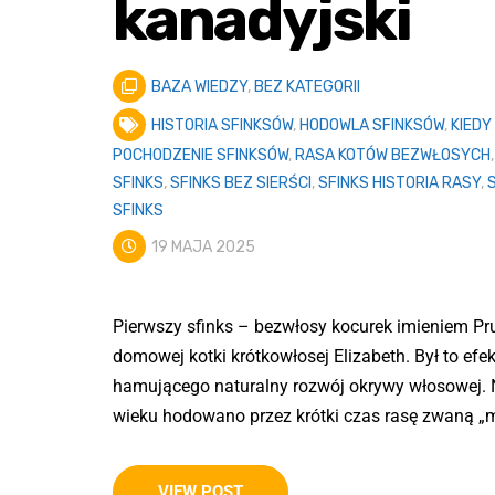
kanadyjski
BAZA WIEDZY
,
BEZ KATEGORII
HISTORIA SFINKSÓW
,
HODOWLA SFINKSÓW
,
KIEDY
POCHODZENIE SFINKSÓW
,
RASA KOTÓW BEZWŁOSYCH
SFINKS
,
SFINKS BEZ SIERŚCI
,
SFINKS HISTORIA RASY
,
SFINKS
19 MAJA 2025
Pierwszy sfinks – bezwłosy kocurek imieniem Pru
domowej kotki krótkowłosej Elizabeth. Był to ef
hamującego naturalny rozwój okrywy włosowej. N
wieku hodowano przez krótki czas rasę zwaną 
VIEW POST