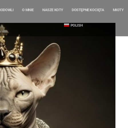
HODOWLI
O MNIE
NASZE KOTY
DOSTĘPNE KOCIĘTA
MIOTY
POLISH