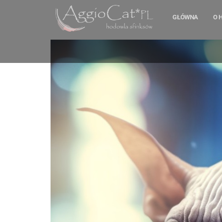
GŁÓWNA
O 