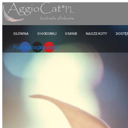
GŁÓWNA
O HODOWLI
O MNIE
NASZE KOTY
DOSTĘ
Facebook
Instagram
Youtube