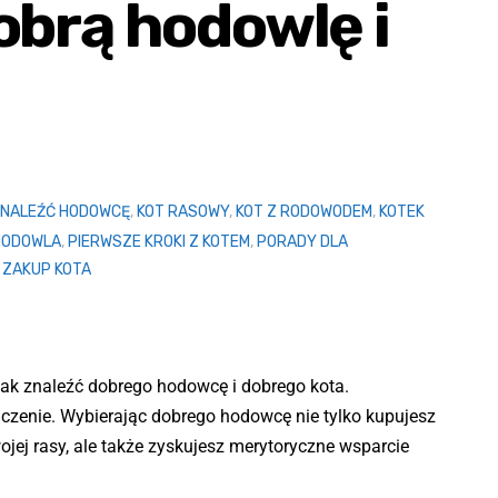
obrą hodowlę i
ZNALEŹĆ HODOWCĘ
,
KOT RASOWY
,
KOT Z RODOWODEM
,
KOTEK
HODOWLA
,
PIERWSZE KROKI Z KOTEM
,
PORADY DLA
,
ZAKUP KOTA
ak znaleźć dobrego hodowcę i dobrego kota.
aczenie. Wybierając dobrego hodowcę nie tylko kupujesz
ojej rasy, ale także zyskujesz merytoryczne wsparcie