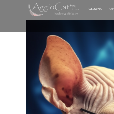
GŁÓWNA
O 