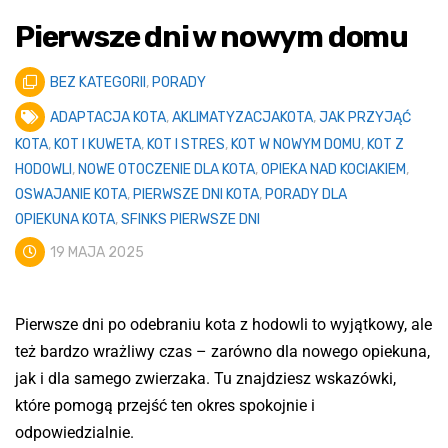
Pierwsze dni w nowym domu
BEZ KATEGORII
,
PORADY
ADAPTACJA KOTA
,
AKLIMATYZACJAKOTA
,
JAK PRZYJĄĆ
KOTA
,
KOT I KUWETA
,
KOT I STRES
,
KOT W NOWYM DOMU
,
KOT Z
HODOWLI
,
NOWE OTOCZENIE DLA KOTA
,
OPIEKA NAD KOCIAKIEM
,
OSWAJANIE KOTA
,
PIERWSZE DNI KOTA
,
PORADY DLA
OPIEKUNA KOTA
,
SFINKS PIERWSZE DNI
19 MAJA 2025
Pierwsze dni po odebraniu kota z hodowli to wyjątkowy, ale
też bardzo wrażliwy czas – zarówno dla nowego opiekuna,
jak i dla samego zwierzaka. Tu znajdziesz wskazówki,
które pomogą przejść ten okres spokojnie i
odpowiedzialnie.