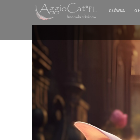
GŁÓWNA
O 