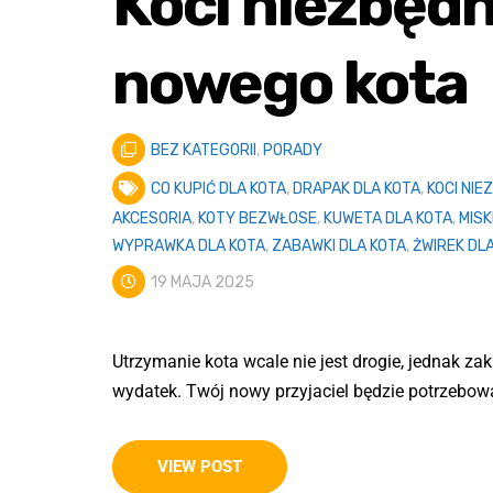
Koci niezbędni
nowego kota
BEZ KATEGORII
,
PORADY
CO KUPIĆ DLA KOTA
,
DRAPAK DLA KOTA
,
KOCI NIE
AKCESORIA
,
KOTY BEZWŁOSE
,
KUWETA DLA KOTA
,
MISK
WYPRAWKA DLA KOTA
,
ZABAWKI DLA KOTA
,
ŻWIREK DL
19 MAJA 2025
Utrzymanie kota wcale nie jest drogie, jednak za
wydatek. Twój nowy przyjaciel będzie potrzebował
VIEW POST