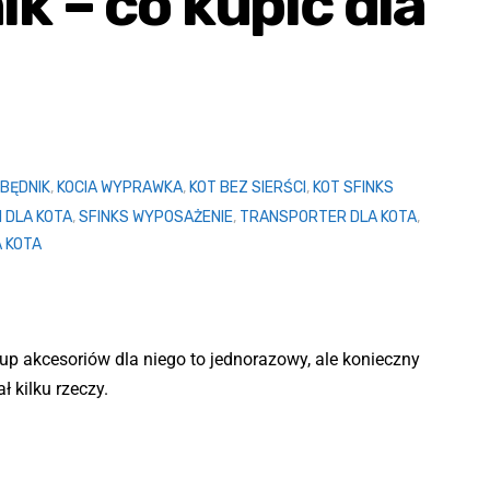
k – co kupić dla
ZBĘDNIK
,
KOCIA WYPRAWKA
,
KOT BEZ SIERŚCI
,
KOT SFINKS
I DLA KOTA
,
SFINKS WYPOSAŻENIE
,
TRANSPORTER DLA KOTA
,
A KOTA
kup akcesoriów dla niego to jednorazowy, ale konieczny
 kilku rzeczy.