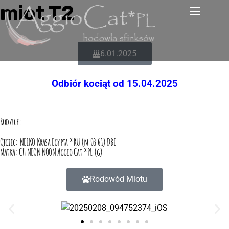
miot T2
6.01.2025
Odbiór kociąt od 15.04.2025
Rodzice:
Ojciec: NEEKO Krasa Egypta *RU (n 03 61) DBE
Matka: CH NEON NOON Aggio Cat *PL (g)
Rodowód Miotu