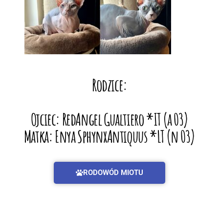
Rodzice:
Ojciec: RedAngel Gualtiero *IT (a 03)
Matka: Enya SphynxAntiquus *LT (n 03)
RODOWÓD MIOTU