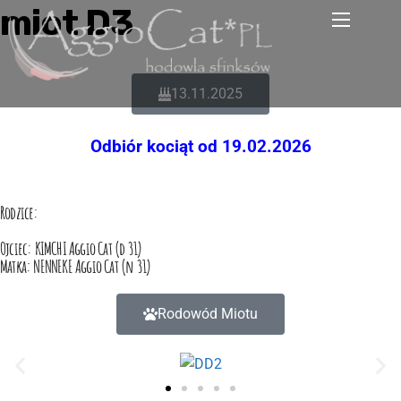
miot D3
13.11.2025
Odbiór kociąt od 19.02.2026
Rodzice:
Ojciec: KIMCHI Aggio Cat (d 31)
Matka: NENNEKE Aggio Cat (n 31)
Rodowód Miotu