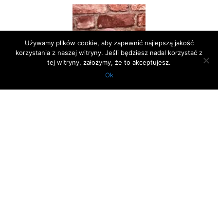
Używamy plików cookie, aby zapewnić najlepszą jakość
korzystania z naszej witryny. Jeśli będziesz nadal korzystać z
tej witryny, założymy, że to akceptujesz.
Ok
HARPAGAN
Kocurek (zarezerwowany
)
kolor: .
GALERIA