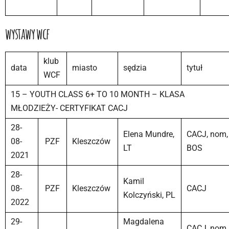
wystawy wcf
klub
data
miasto
sędzia
tytuł
WCF
15 – YOUTH CLASS 6+ TO 10 MONTH – KLASA
MŁODZIEŻY- CERTYFIKAT CACJ
28-
Elena Mundre,
CACJ, nom,
08-
PZF
Kleszczów
LT
BOS
2021
28-
Kamil
08-
PZF
Kleszczów
CACJ
Kolczyński, PL
2022
29-
Magdalena
CACJ, nom,