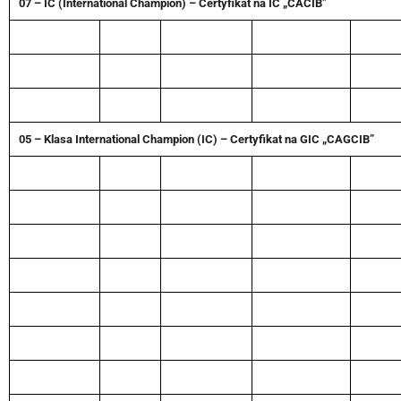
07 – IC (International Champion) – Certyfikat na IC „CACIB”
05 – Klasa International Champion (IC) – Certyfikat na GIC „CAGCIB”