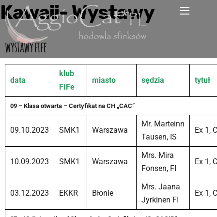
Kawaii- Wystawy
wystawy fife
klub
data
miasto
sędzia
tytuł
FIFe
09 – Klasa otwarta – Certyfikat na CH „CAC”
Mr. Marteinn
09.10.2023
SMK1
Warszawa
Ex 1, 
Tausen, IS
Mrs. Mira
10.09.2023
SMK1
Warszawa
Ex 1, 
Fonsen, FI
Mrs. Jaana
03.12.2023
EKKR
Błonie
Ex 1, 
Jyrkinen FI