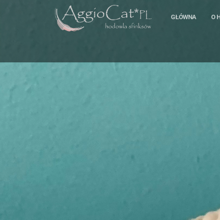
GŁÓWNA
O 