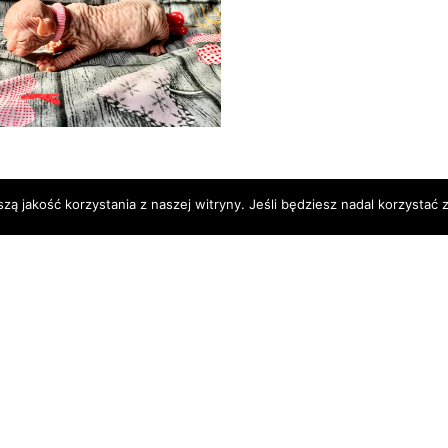
 jakość korzystania z naszej witryny. Jeśli będziesz nadal korzystać z 
OPYRIGHT © 2017 AGGIO CAT*PL. ALL RIGHTS RESERVE