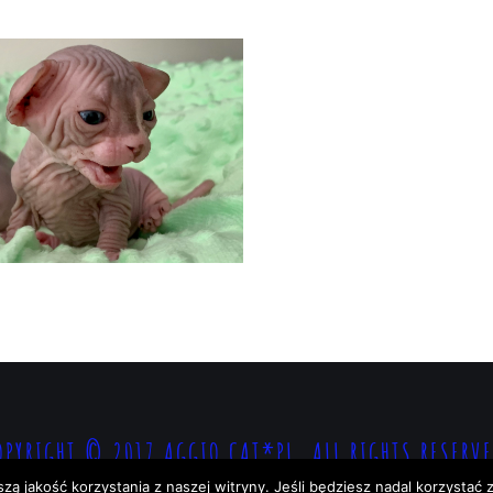
OPYRIGHT © 2017 AGGIO CAT*PL. ALL RIGHTS RESERVE
 jakość korzystania z naszej witryny. Jeśli będziesz nadal korzystać z 