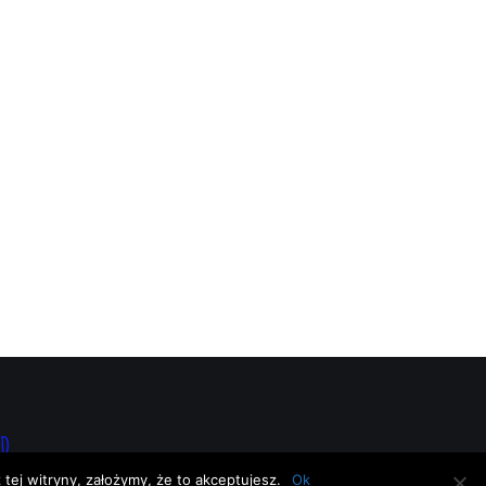
D.
tej witryny, założymy, że to akceptujesz.
Ok