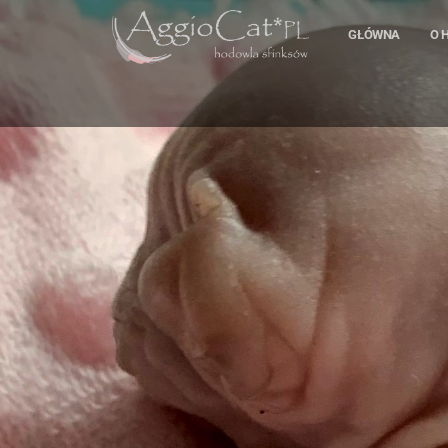
GŁÓWNA
O 