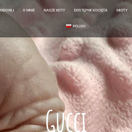
HODOWLI
O MNIE
NASZE KOTY
DOSTĘPNE KOCIĘTA
MIOTY
POLISH
Gucci