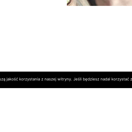
 jakość korzystania z naszej witryny. Jeśli będziesz nadal korzystać z 
OPYRIGHT © 2017 AGGIO CAT*PL. ALL RIGHTS RESERVE