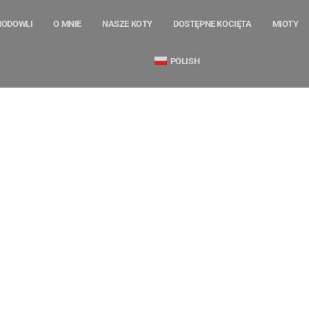
HODOWLI
O MNIE
NASZE KOTY
DOSTĘPNE KOCIĘTA
MIOTY
POLISH