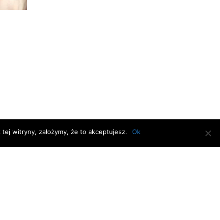
tej witryny, założymy, że to akceptujesz.
Ok
D.