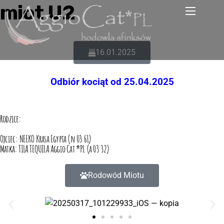
miot U2
16.01.2025
Odbiór kociąt od 25.04.2025
Rodzice:
Ojciec: NEEKO Krasa Egypta (n 03 61)
Matka: TILA TEQUILA Aggio Cat *PL (a 03 32)
Rodowód Miotu